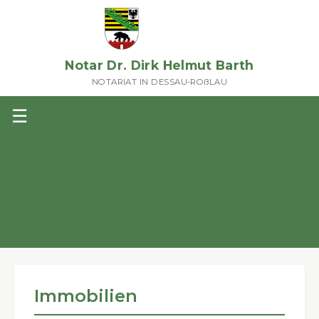
Notar Dr. Dirk Helmut Barth
NOTARIAT IN DESSAU-ROßLAU
☰
HOME
NOTAR DR. BARTH
MITARBEITER
Informationen zum Notaramt
Immobilien